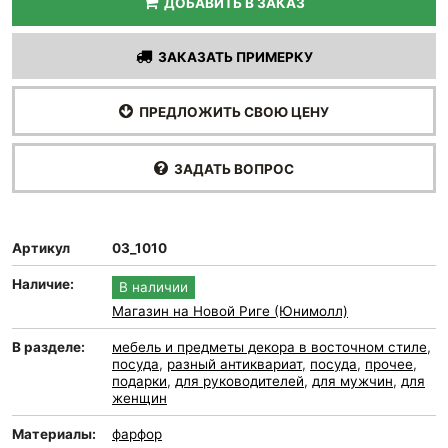
ДОБАВИТЬ В ЗАКАЗ
ЗАКАЗАТЬ ПРИМЕРКУ
ПРЕДЛОЖИТЬ СВОЮ ЦЕНУ
ЗАДАТЬ ВОПРОС
Артикул
03_1010
Наличие:
В наличии
Магазин на Новой Риге (Юнимолл)
В разделе:
мебель и предметы декора в восточном стиле
,
посуда
,
разный антиквариат
,
посуда
,
прочее
,
подарки
,
для руководителей
,
для мужчин
,
для
женщин
Материалы:
фарфор