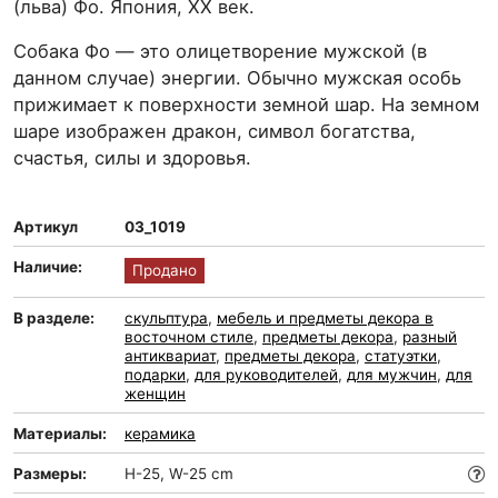
(льва) Фо. Япония, ХХ век.
Собака Фо — это олицетворение мужской (в
данном случае) энергии. Обычно мужская особь
прижимает к поверхности земной шар. На земном
шаре изображен дракон, символ богатства,
счастья, силы и здоровья.
Артикул
03_1019
Наличие:
Продано
В разделе:
скульптура
,
мебель и предметы декора в
восточном стиле
,
предметы декора
,
разный
антиквариат
,
предметы декора
,
статуэтки
,
подарки
,
для руководителей
,
для мужчин
,
для
женщин
Материалы:
керамика
Размеры:
H-25, W-25 cm