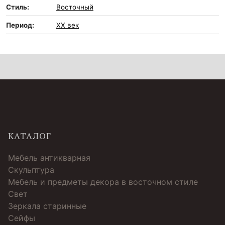
Стиль:
Восточный
Период:
XX век
КАТАЛОГ
Мебель антикварная
Скульптура
Мебель и предметы декора в восточном стиле
Свет
Зеркала старинные
Cейфы