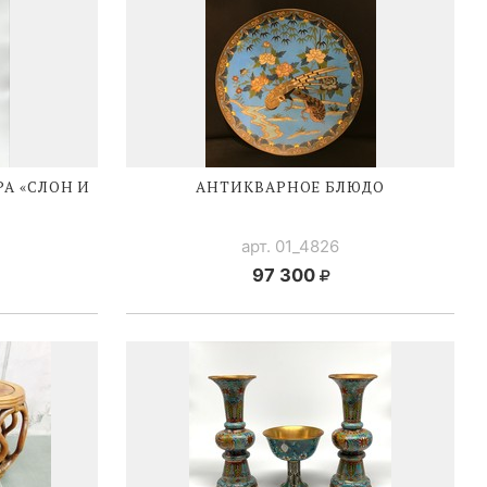
А «СЛОН И
АНТИКВАРНОЕ БЛЮДО
арт. 01_4826
97 300