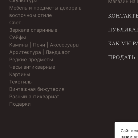
Скульптура
Магазин на
Мебель и предметы декора в
восточном стиле
КОНТАКТ
Свет
ПУБЛИКА
Зеркала старинные
Cейфы
КАК МЫ 
Камины | Печи | Аксессуары
Архитектура | Ландшафт
ПРОДАТЬ
Редкие предметы
Часы антикварные
Картины
Текстиль
Винтажная бижутерия
Разный антиквариат
Подарки
Сайт исп
взаимод