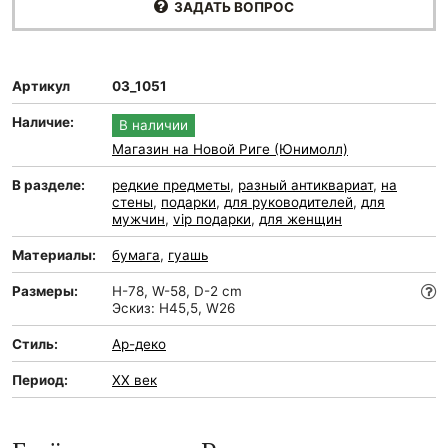
ЗАДАТЬ ВОПРОС
Артикул
03_1051
Наличие:
В наличии
Магазин на Новой Риге (Юнимолл)
В разделе:
редкие предметы
,
разный антиквариат
,
на
стены
,
подарки
,
для руководителей
,
для
мужчин
,
vip подарки
,
для женщин
Материалы:
бумага
,
гуашь
Размеры:
H-78, W-58, D-2 cm
Эскиз: H45,5, W26
Стиль:
Ар-деко
Период:
XX век