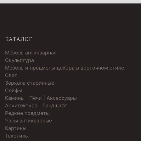
КАТАЛОГ
Мебель антикварная
Скульптура
Мебель и предметы декора в восточном стиле
Свет
Зеркала старинные
Cейфы
Камины | Печи | Аксессуары
Архитектура | Ландшафт
Редкие предметы
Часы антикварные
Картины
Текстиль