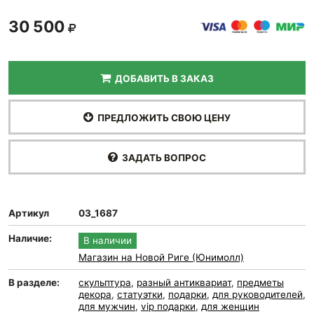
30 500
ДОБАВИТЬ В ЗАКАЗ
ПРЕДЛОЖИТЬ СВОЮ ЦЕНУ
ЗАДАТЬ ВОПРОС
Артикул
03_1687
Наличие:
В наличии
Магазин на Новой Риге (Юнимолл)
В разделе:
скульптура
,
разный антиквариат
,
предметы
декора
,
статуэтки
,
подарки
,
для руководителей
,
для мужчин
,
vip подарки
,
для женщин