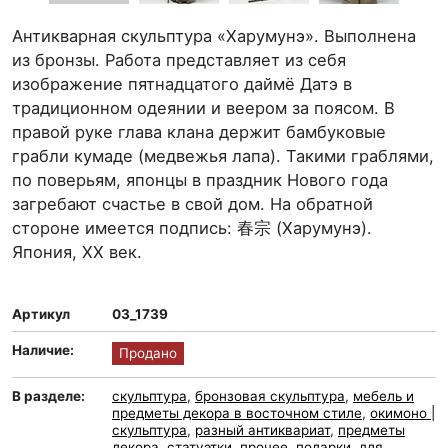
Антикварная скульптура «Харумунэ». Выполнена
из бронзы. Работа представляет из себя
изображение пятнадцатого даймё Датэ в
традиционном одеянии и веером за поясом. В
правой руке глава клана держит бамбуковые
грабли кумаде (медвежья лапа). Такими граблями,
по поверьям, японцы в праздник Нового года
загребают счастье в свой дом. На обратной
стороне имеется подпись: 春宗 (Харумунэ).
Япония, XX век.
Артикул
03_1739
Наличие:
Продано
В разделе:
скульптура
,
бронзовая скульптура
,
мебель и
предметы декора в восточном стиле
,
окимоно |
скульптура
,
разный антиквариат
,
предметы
декора
,
статуэтки
,
прочее
,
подарки
,
для