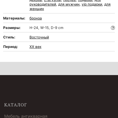
руководителей
,
для мужчин
,
vip подарки
,
для
женщин
Материалы:
бронза
Размеры:
H-24, W-15, D-9 cm
Стиль:
Восточный
Период:
XX век
КАТАЛОГ
Мебель антикварная