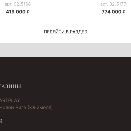
арт. 02_5168
арт. 02_5177
419 000
774 000
ПЕРЕЙТИ В РАЗДЕЛ
ГАЗИНЫ
 ARTPLAY
 Новой Риге (Юнимолл)
Ы