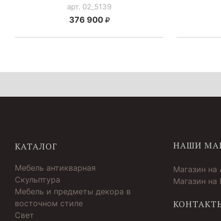
арт. 02_5139
376 900
НАШИ МА
КАТАЛОГ
Мебель антикварная
Магазин на
Скульптура
Магазин на
Мебель и предметы декора в
восточном стиле
КОНТАКТ
Свет