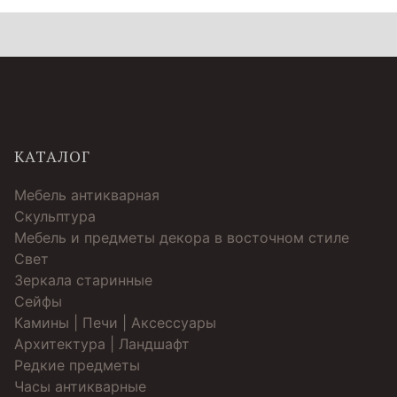
КАТАЛОГ
Мебель антикварная
Скульптура
Мебель и предметы декора в восточном стиле
Свет
Зеркала старинные
Cейфы
Камины | Печи | Аксессуары
Архитектура | Ландшафт
Редкие предметы
Часы антикварные