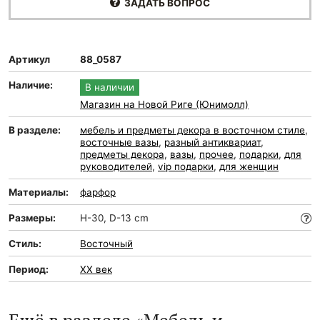
ЗАДАТЬ ВОПРОС
Артикул
88_0587
Наличие:
В наличии
Магазин на Новой Риге (Юнимолл)
В разделе:
мебель и предметы декора в восточном стиле
,
восточные вазы
,
разный антиквариат
,
предметы декора
,
вазы
,
прочее
,
подарки
,
для
руководителей
,
vip подарки
,
для женщин
Материалы:
фарфор
Размеры:
H-30, D-13 cm
Стиль:
Восточный
Период:
XX век