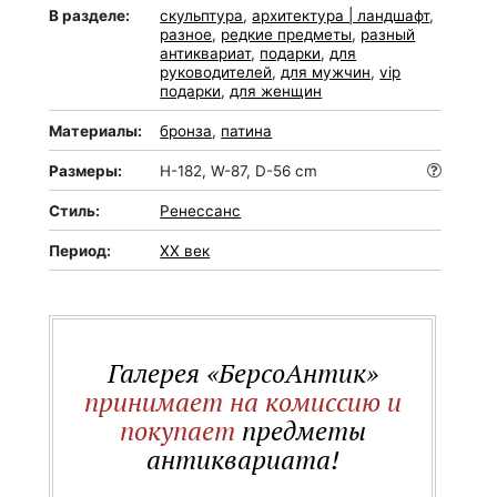
В разделе:
скульптура
,
архитектура | ландшафт
,
разное
,
редкие предметы
,
разный
антиквариат
,
подарки
,
для
руководителей
,
для мужчин
,
vip
подарки
,
для женщин
Материалы:
бронза
,
патина
Размеры:
H-182, W-87, D-56 cm
Стиль:
Ренессанс
Период:
XX век
Галерея «БерсоАнтик»
принимает на комиссию и
покупает
предметы
антиквариата!