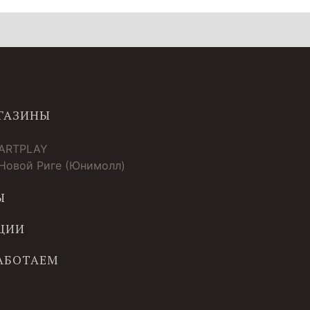
ГАЗИНЫ
 ARTPLAY
 Новой Риге (Юнимолл)
Ы
ЦИИ
РАБОТАЕМ