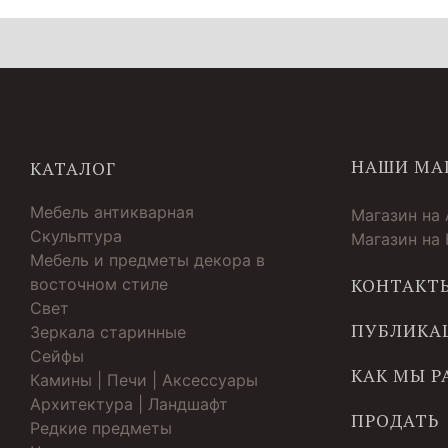
НАШИ МА
КАТАЛОГ
Мебель антикварная
Магазин на
Скульптура
Магазин на
Мебель и предметы декора в
восточном стиле
КОНТАКТ
Свет
ПУБЛИКА
Зеркала старинные
Cейфы
КАК МЫ 
Камины | Печи | Аксессуары
Архитектура | Ландшафт
ПРОДАТЬ
Редкие предметы