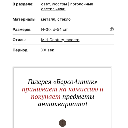
В разделе:
свет
,
люстры | потолочные
светильники
Материалы:
металл
,
стекло
Размеры:
H-30, d-54 cm
Стиль:
Mid-Сentury modern
Период:
XX век
Галерея «БерсоАнтик»
принимает на комиссию и
покупает
предметы
антиквариата!