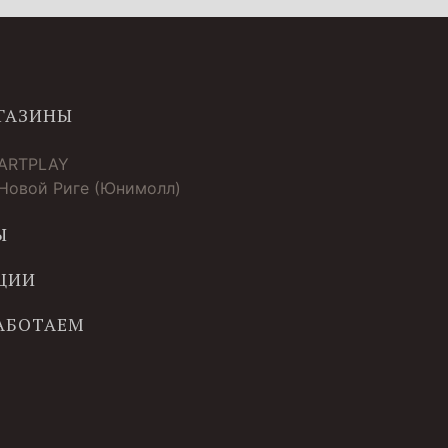
ГАЗИНЫ
 ARTPLAY
 Новой Риге (Юнимолл)
Ы
ЦИИ
РАБОТАЕМ