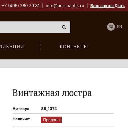
+7 (495) 280 79 81
|
info@bersoantik.ru
|
Ваш заказ:
0
шт.
RU
EN
ЛИКАЦИИ
КОНТАКТЫ
Винтажная люстра
Артикул
88_1374
Наличие:
Продано