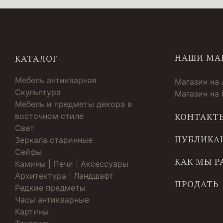
НАШИ МА
КАТАЛОГ
Мебель антикварная
Магазин на
Скульптура
Магазин на
Мебель и предметы декора в
восточном стиле
КОНТАКТ
Свет
ПУБЛИКА
Зеркала старинные
Cейфы
КАК МЫ 
Камины | Печи | Аксессуары
Архитектура | Ландшафт
ПРОДАТЬ
Редкие предметы
Часы антикварные
Картины