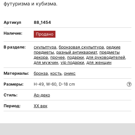
футуризма и кубизма.
Артикул
88_1454
Наличие:
Продано
В разделе:
скульптура
,
бронзовая скульптура
,
редкие
предметы
,
разный антиквариат
,
предметы
декора
,
прочее
,
подарки
,
для руководителей
,
для мужчин
,
vip подарки
,
для женщин
Материалы:
бронза
,
кость
,
оникс
Размеры:
H-49, W-60, D-18 cm
Стиль:
Ар-деко
Период:
XX век