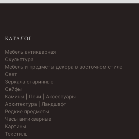
КАТАЛОГ
Мебель антикварная
Скульптура
Мебель и предметы декора в восточном стиле
Свет
Зеркала старинные
Cейфы
Камины | Печи | Аксессуары
Архитектура | Ландшафт
Редкие предметы
Часы антикварные
Картины
Текстиль