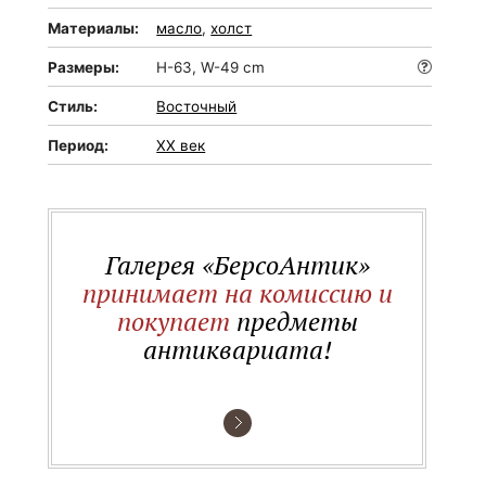
Материалы:
масло
,
холст
Размеры:
H-63, W-49 cm
Стиль:
Восточный
Период:
XX век
Галерея «БерсоАнтик»
принимает на комиссию и
покупает
предметы
антиквариата!