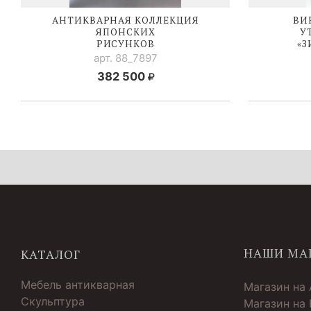
АНТИКВАРНАЯ КОЛЛЕКЦИЯ
ВИ
ЯПОНСКИХ
У
РИСУНКОВ
«З
арт. 88_7897
382 500
НАШИ МА
КАТАЛОГ
Мебель антикварная
Магазин на
Скульптура
Магазин на