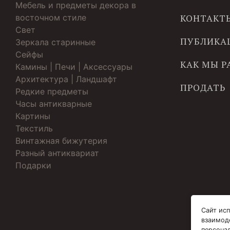
Мебель и предметы декора в
восточном стиле
КОНТАКТ
Свет
ПУБЛИКА
Зеркала старинные
Cейфы
КАК МЫ 
Камины | Печи | Аксессуары
Архитектура | Ландшафт
ПРОДАТЬ
Редкие предметы
Часы антикварные
Картины
Текстиль
Винтажная бижутерия
Разный антиквариат
Подарки
Сайт исп
взаимод
персона