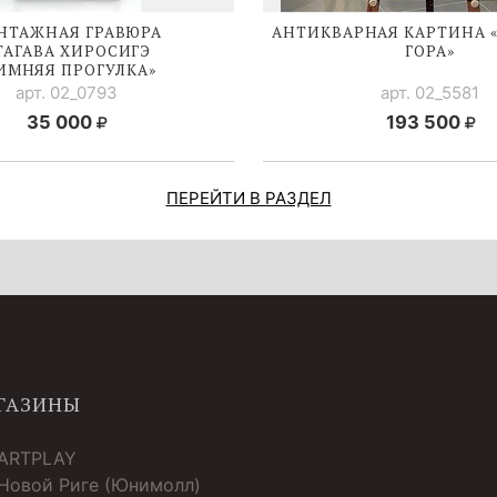
НТАЖНАЯ ГРАВЮРА
АНТИКВАРНАЯ КАРТИНА 
ТАГАВА ХИРОСИГЭ
ГОРА»
ИМНЯЯ ПРОГУЛКА»
арт. 02_0793
арт. 02_5581
35 000
193 500
ПЕРЕЙТИ В РАЗДЕЛ
ГАЗИНЫ
 ARTPLAY
 Новой Риге (Юнимолл)