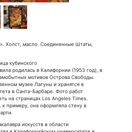
». Холст, масло. Соединенные Штаты,
ица кубинского
вила родилась в Калифорнии (1953 год), в
самобытных мотивов Острова Свободы.
енном музее Лагуны и хранятся в
ета в Санта-Барбаре. Фото работ
ь на страницах Los Angeles Times.
 к примеру, она оформляла стену в
арти.
акалавра искусств в области
ства в Калифорнийском университете в