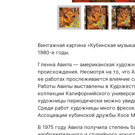
Винтажная картина «Кубинская музыка
1980-е годы.
Гленна Авила — американская художн
происхождения. Несмотря на то, что А
ее работах прослеживается влияние 
Работы Авилы выставлены в Художеств
коллекции Калифорнийского университ
художницы периодически можно увидет
Среди работ художницы много фресок,
Ассоциации кубинской дружбы Хосе М
В 1975 году Авила получила степень б
изобразительного и студийного искус