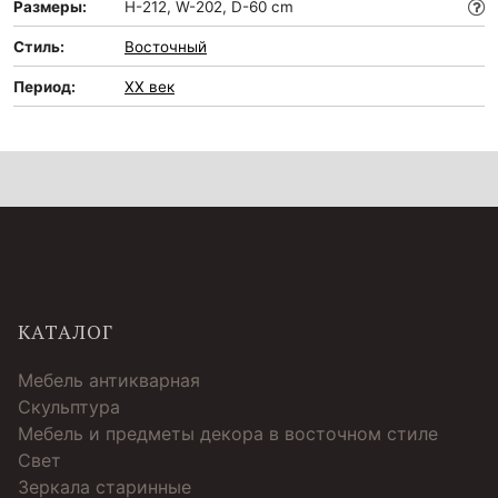
Размеры:
H-212, W-202, D-60 cm
Стиль:
Восточный
Период:
XX век
КАТАЛОГ
Мебель антикварная
Скульптура
Мебель и предметы декора в восточном стиле
Свет
Зеркала старинные