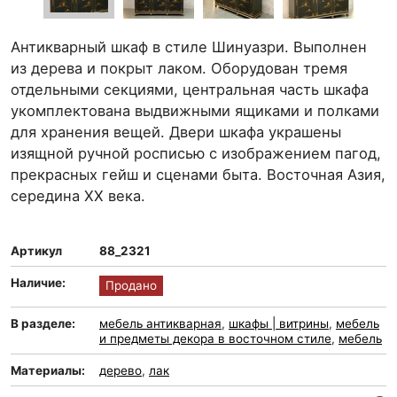
Антикварный шкаф в стиле Шинуазри. Выполнен
из дерева и покрыт лаком. Оборудован тремя
отдельными секциями, центральная часть шкафа
укомплектована выдвижными ящиками и полками
для хранения вещей. Двери шкафа украшены
изящной ручной росписью с изображением пагод,
прекрасных гейш и сценами быта. Восточная Азия,
середина ХХ века.
Артикул
88_2321
Наличие:
Продано
В разделе:
мебель антикварная
,
шкафы | витрины
,
мебель
и предметы декора в восточном стиле
,
мебель
Материалы:
дерево
,
лак