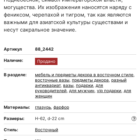
могущества. Их изображения наносятся наряду с
фениксом, черепахой и тигром, так как являются
важными для азиатской культуры существами и
несут сакральное значение.
Артикул
88_2442
Наличие:
Продано
В разделе:
мебель и предметы декора в восточном стиле
,
восточные вазы
,
предметы декора
,
разный
антиквариат
,
вазы
,
подарки
,
для
руководителей
,
для мужчин
,
vip подарки
,
для
женщин
Материалы:
глазурь
,
фарфор
Размеры:
H-62, d-22 cm
Стиль:
Восточный