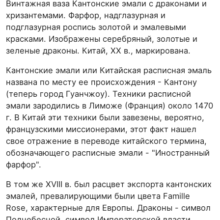
Винтажная ваза Кантонские эмали с драконами и
хризантемами. Фарфор, надглазурная и
подглазурная роспись золотой и эмалевыми
красками. Изображены серебряный, золотые и
зеленые драконы. Китай, ХХ в., маркирована.
Кантонские эмали или Китайская расписная эмаль
названа по месту ее происхождения - Кантону
(теперь город Гуанчжоу). Техники расписной
эмали зародились в Лиможе (Франция) около 1470
г. В Китай эти техники были завезены, вероятно,
французскими миссионерами, этот факт нашел
свое отражение в переводе китайского термина,
обозначающего расписные эмали - "Иностранный
фарфор".
В том же XVIII в. был расцвет экспорта кантонских
эмалей, превалирующими были цвета Famille
Rose, характерные для Европы. Драконы - символ
Поднебесной, символ Императорской власти,