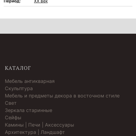
Период:
XX век
КАТАЛОГ
Мебель антикварная
Скульптура
Мебель и предметы декора в восточном стиле
Свет
Зеркала старинные
Cейфы
Камины | Печи | Аксессуары
Архитектура | Ландшафт