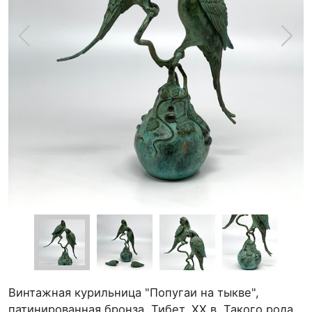
Винтажная курильница "Попугаи на тыкве",
патинированная бронза. Тибет, ХХ в. Такого рода