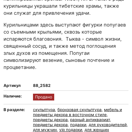
курильницы украшали тибетские храмы, также
они служат для привлечения удачи.
Курильницами здесь выступают фигурки попугаев
со съемными крыльями, сквозь которые
испаряются благовония. Тыква - символ жизни,
священный сосуд, и также метод поглощения
злых духов из помещения. Попугаи
символизируют везение, сыновье почтение и
процветание.
Артикул
88_2582
Наличие:
Продано
В разделе:
скульптура
,
бронзовая скульптура
,
мебель и
предметы декора в восточном стиле
,
предметы декора
,
разный антиквариат
,
предметы декора
,
подарки
,
для руководителей
,
для мужчин
,
vip подарки
,
для женщин