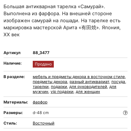
Большая антикварная тарелка «Самурай».
Выполнена из фарфора. На внешней стороне
изображен самурай на лошади. На тарелке есть
маркировка мастерской Арита «有田焼». Япония,
ХХ век
Артикул
88_3477
Наличие:
Продано
В разделе:
мебель и предметы декора в восточном стиле
,
предметы декора
,
разный антиквариат
,
посуда
,
тарелки
,
подарки
,
для руководителей
,
для
мужчин
,
vip подарки
,
для женщин
Материалы:
фарфор
Размеры:
d-48 cm
Стиль:
Восточный