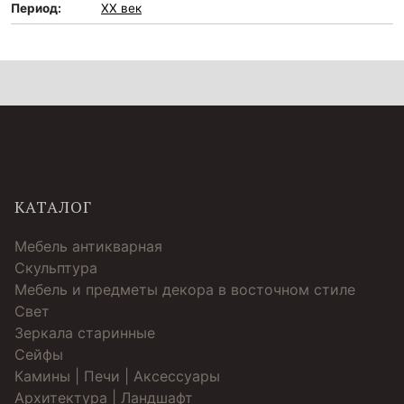
Период:
XX век
КАТАЛОГ
Мебель антикварная
Скульптура
Мебель и предметы декора в восточном стиле
Свет
Зеркала старинные
Cейфы
Камины | Печи | Аксессуары
Архитектура | Ландшафт