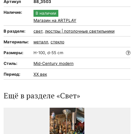
Артикул
88_3503
Наличие:
В наличии
Магазин на ARTPLAY
В разделе:
свет
,
люстры | потолочные светильники
Материалы:
металл
,
стекло
Размеры:
H-100, d-55 cm
Стиль:
Mid-Сentury modern
Период:
XX век
Ещё в разделе «Свет»