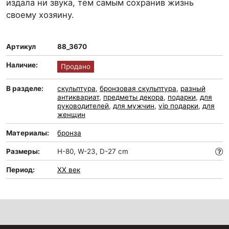
издала ни звука, тем самым сохранив жизнь
своему хозяину.
Артикул
88_3670
Наличие:
Продано
В разделе:
скульптура
,
бронзовая скульптура
,
разный
антиквариат
,
предметы декора
,
подарки
,
для
руководителей
,
для мужчин
,
vip подарки
,
для
женщин
Материалы:
бронза
Размеры:
H-80, W-23, D-27 cm
Период:
XX век