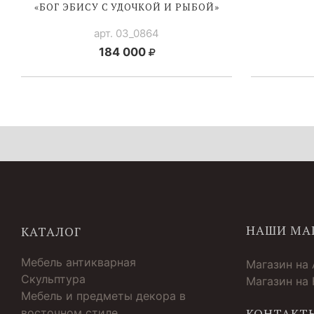
«БОГ ЭБИСУ C УДОЧКОЙ И РЫБОЙ»
арт. 03_0864
184 000
НАШИ МА
КАТАЛОГ
Мебель антикварная
Магазин на
Скульптура
Магазин на
Мебель и предметы декора в
восточном стиле
КОНТАКТ