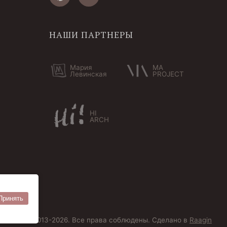
НАШИ ПАРТНЕРЫ
Мария
MA
Левинская
PROJECT
HI
ARCH
Принять
ersoantik 2013-2026. Все права соблюдены. Сделано в
Raagin