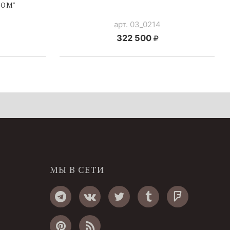
РОМ"
арт. 03_0214
322 500
МЫ В СЕТИ