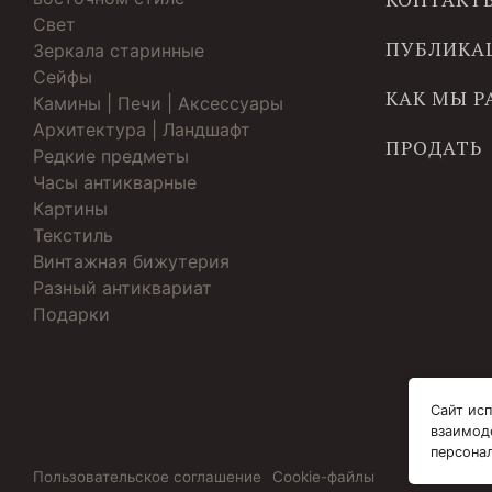
Свет
ПУБЛИКА
Зеркала старинные
Cейфы
КАК МЫ 
Камины | Печи | Аксессуары
Архитектура | Ландшафт
ПРОДАТЬ
Редкие предметы
Часы антикварные
Картины
Текстиль
Винтажная бижутерия
Разный антиквариат
Подарки
Сайт исп
взаимод
персона
Пользовательское соглашение
Cookie-файлы