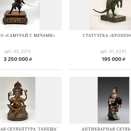
О «САМУРАЙ С МЕЧАМИ»
СТАТУЭТКА «БРОНЕН
арт. 03_2015
арт. 01_4241
3 250 000
195 000
Я СКУЛЬПТУРА "ГАНЕША"
АНТИКВАРНАЯ СКУЛЬ