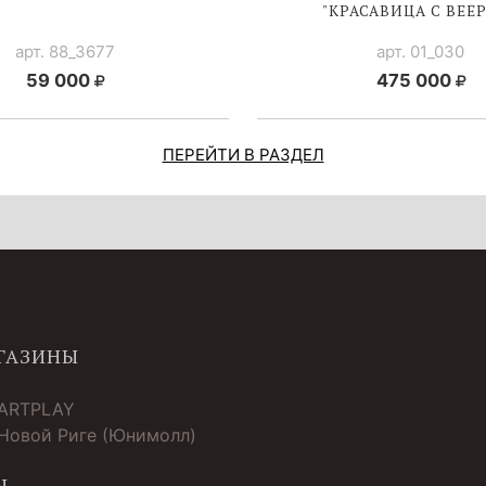
"КРАСАВИЦА С ВЕЕ
арт. 88_3677
арт. 01_030
59 000
475 000
ПЕРЕЙТИ В РАЗДЕЛ
ГАЗИНЫ
 ARTPLAY
 Новой Риге (Юнимолл)
Ы