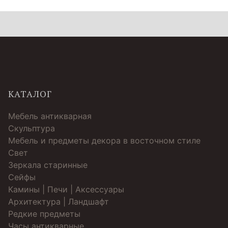
КАТАЛОГ
Мебель антикварная
Скульптура
Мебель и предметы декора в восточном стиле
Свет
Зеркала старинные
Cейфы
Камины | Печи | Аксессуары
Архитектура | Ландшафт
Редкие предметы
Часы антикварные