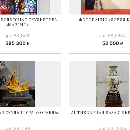
 ПОДВЕСНАЯ СКУЛЬПТУРА
ФОТОПАННО «ЛОВЛЯ К
«МАРЛИН»
арт. 88_1462
арт. 88_5634
285 300
52 000
Я СКУЛЬПТУРА «КОРАБЛЬ»
АНТИКВАРНАЯ ВАЗА С ПЬ
арт. 88_1148
арт. 03_2035