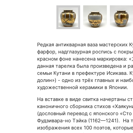
Редкая антикварная ваза мастерских К
фарфор, надглазурная роспись с покры
красном фоне нанесена маркировка: 
данная тарелка была произведена и р
семьи Кутани в префектуре Исикава. К
долин») - одно из трёх главных и наи
художественной керамики в Японии.
На вставке в виде свитка начертаны с
каноничного сборника стихов «Хаякун
(дословный перевод с японского «Сто 
Фудзивара-но Тэйка (1162—1241). На 
изображения всех 100 поэтов, которые