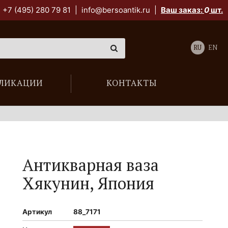
+7 (495) 280 79 81
|
info@bersoantik.ru
|
Ваш заказ:
0
шт.
RU
EN
ЛИКАЦИИ
КОНТАКТЫ
Антикварная ваза
Хякунин, Япония
Артикул
88_7171