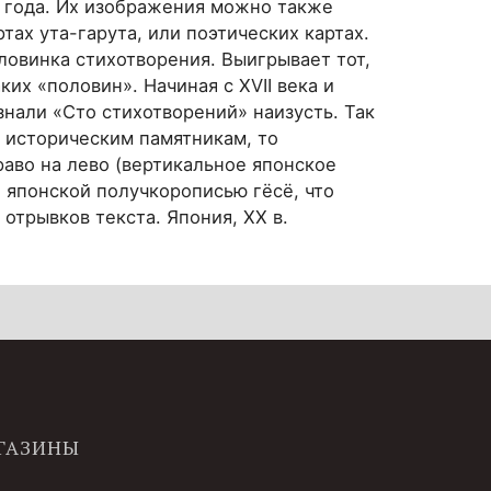
 года. Их изображения можно также
тах ута-гарута, или поэтических картах.
ловинка стихотворения. Выигрывает тот,
их «половин». Начиная с XVII века и
знали «Сто стихотворений» наизусть. Так
к историческим памятникам, то
раво на лево (вертикальное японское
н японской получкорописью гёсё, что
отрывков текста. Япония, ХХ в.
ГАЗИНЫ