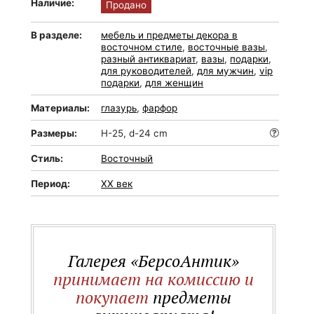
Наличие:
Продано
В разделе:
мебель и предметы декора в
восточном стиле
,
восточные вазы
,
разный антиквариат
,
вазы
,
подарки
,
для руководителей
,
для мужчин
,
vip
подарки
,
для женщин
Материалы:
глазурь
,
фарфор
Размеры:
H-25, d-24 cm
Стиль:
Восточный
Период:
XX век
Галерея «БерсоАнтик»
принимает на комиссию и
покупает
предметы