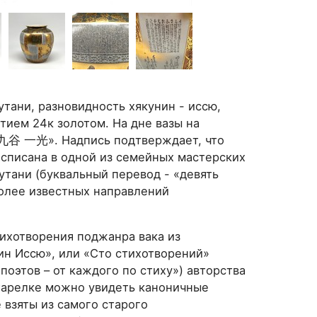
утани, разновидность хякунин - иссю,
тием 24к золотом. На дне вазы на
«九谷 一光». Надпись подтверждает, что
асписана в одной из семейных мастерских
утани (буквальный перевод - «девять
более известных направлений
тихотворения поджанра вака из
ин Иссю», или «Сто стихотворений»
поэтов – от каждого по стиху») авторства
тарелке можно увидеть каноничные
 взяты из самого старого