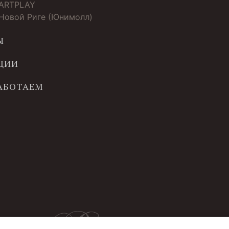
 ARTPLAY
 Новой Риге (Юнимолл)
Ы
ЦИИ
РАБОТАЕМ