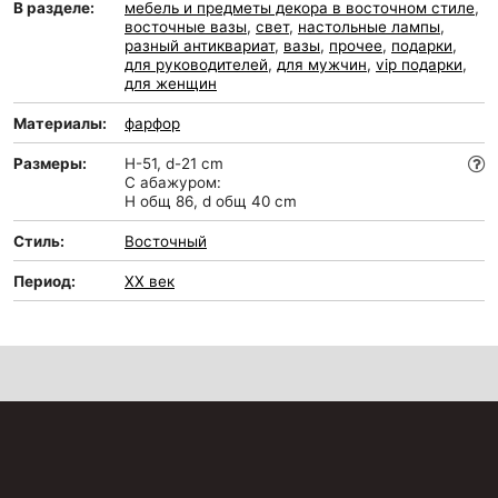
В разделе:
мебель и предметы декора в восточном стиле
,
восточные вазы
,
свет
,
настольные лампы
,
разный антиквариат
,
вазы
,
прочее
,
подарки
,
для руководителей
,
для мужчин
,
vip подарки
,
для женщин
Материалы:
фарфор
Размеры:
H-51, d-21 cm
С абажуром:
H общ 86, d общ 40 cm
Стиль:
Восточный
Период:
XX век