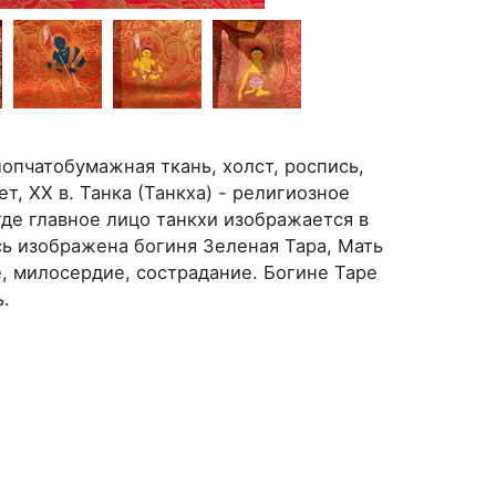
лопчатобумажная ткань, холст, роспись,
т, ХХ в. Танка (Танкха) - религиозное
где главное лицо танкхи изображается в
есь изображена богиня Зеленая Тара, Мать
, милосердие, сострадание. Богине Таре
ь.