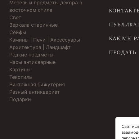
Мебель и предметы декора в
восточном стиле
КОНТАКТ
Свет
ПУБЛИКА
Зеркала старинные
Cейфы
КАК МЫ 
Камины | Печи | Аксессуары
Архитектура | Ландшафт
ПРОДАТЬ
Редкие предметы
Часы антикварные
Картины
Текстиль
Винтажная бижутерия
Разный антиквариат
Подарки
Сайт исп
взаимод
персона