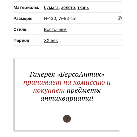
Материалы:
бумага
,
золото
,
ткань
Размеры:
H-130, W-93 cm
Стиль:
Восточный
Период:
XX век
Галерея «БерсоАнтик»
принимает на комиссию и
покупает
предметы
антиквариата!