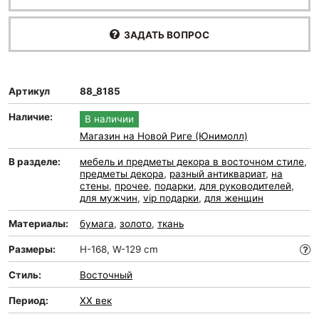
ЗАДАТЬ ВОПРОС
Артикул
88_8185
Наличие:
В наличии
Магазин на Новой Риге (Юнимолл)
В разделе:
мебель и предметы декора в восточном стиле
,
предметы декора
,
разный антиквариат
,
на
стены
,
прочее
,
подарки
,
для руководителей
,
для мужчин
,
vip подарки
,
для женщин
Материалы:
бумага
,
золото
,
ткань
Размеры:
H-168, W-129 cm
Стиль:
Восточный
Период:
XX век