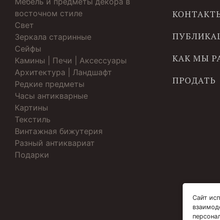
Мебель и предметы декора в
восточном стиле
КОНТАКТ
Свет
ПУБЛИКА
Зеркала старинные
Cейфы
КАК МЫ 
Камины | Печи | Аксессуары
Архитектура | Ландшафт
ПРОДАТЬ
Редкие предметы
Часы антикварные
Картины
Текстиль
Винтажная бижутерия
Разный антиквариат
Подарки
Сайт исп
взаимод
персона