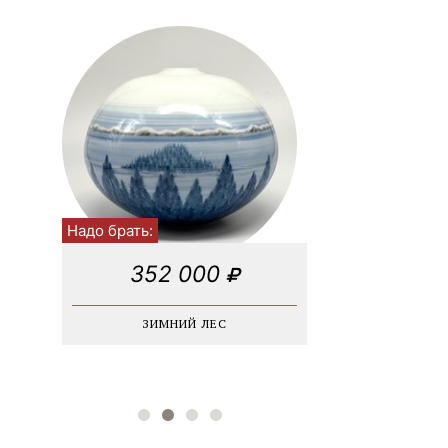
Индастриал / лофт
Винтаж
Соцреализм
Модернизм
Георгианский
Морской
Абстракционизм
Авангард
Кубизм
Надо брать:
352 000
ЗИМНИЙ ЛЕС