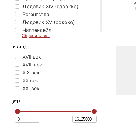
Людовик XIV (барокко)
Регентства
Людовик XV (рококо)
Чиппендейл
Сбросить все
Людовик XVI (классицизм)
Период
Реставрация (Людовик XVIII, Карл Х, Луи-Филипп)
Ампир
XVII век
Бидермайер
XVIII век
Викторианский
XIX век
Историзм
XX век
Наполеон III
XXI век
Ар-нуво (модерн)
Цена
Ар-деко
Охотничий стиль
Реализм
Mid-Сentury modern
Восточный