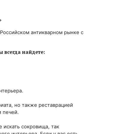
»
 Российском антикварном рынке с
ы всегда найдете:
нтерьера.
иата, но также реставрацией
 печей.
е искать сокровища, так
го интерьера. Если у вас есть