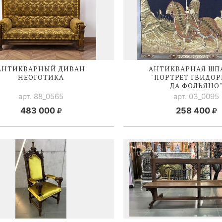
АНТИКВАРНЫЙ ДИВАН
АНТИКВАРНАЯ ШП
НЕОГОТИКА
"ПОРТРЕТ ГВИДО
ДА ФОЛЬЯНО
арт. 88_0565
арт. 03_0095
483 000
258 400