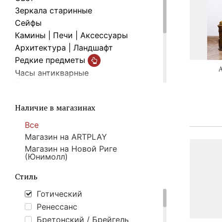
Зеркала старинные
Cейфы
Камины | Печи | Аксессуары
Архитектура | Ландшафт
Редкие предметы
Часы антикварные
Картины
Текстиль
Наличие в магазинах
Винтажная бижутерия
Разный антиквариат
Все
Подарки
Магазин на ARTPLAY
Товары со скидкой
%
Магазин на Новой Риге
(Юнимолл)
Стиль
Готический
Ренессанс
Бретонский / Брейгель