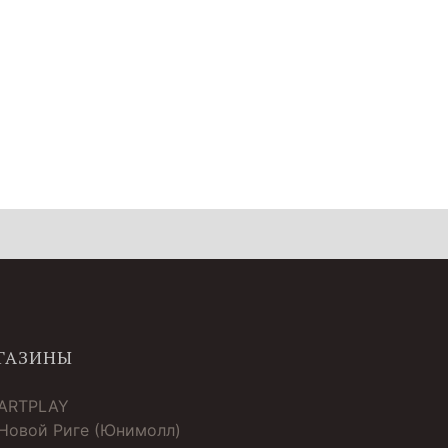
ГАЗИНЫ
 ARTPLAY
 Новой Риге (Юнимолл)