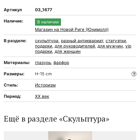
Артикул
03_1677
Наличие:
В наличии
Магазин на Новой Риге (Юнимолл)
В разделе:
скульптура
,
разный антиквариат
,
статуэтки
,
подарки
,
для руководителей
,
для мужчин
,
vip
подарки
,
для женщин
Материалы:
глазурь
,
фарфор
Размеры:
H-15 cm
Стиль:
Историзм
Период:
XX век
Ещё в разделе «Скульптура»