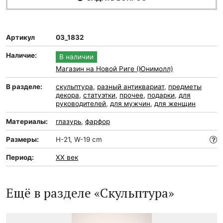
Артикул
03_1832
Наличие:
В наличии
Магазин на Новой Риге (Юнимолл)
В разделе:
скульптура
,
разный антиквариат
,
предметы
декора
,
статуэтки
,
прочее
,
подарки
,
для
руководителей
,
для мужчин
,
для женщин
Материалы:
глазурь
,
фарфор
Размеры:
H-21, W-19 cm
Период:
XX век
Ещё в разделе «Скульптура»