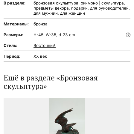
В разделе:
бронзовая скульптура
,
окимоно | скульптура
,
предметы декора
,
подарки
,
для руководителей
,
для мужчин
,
для женщин
Материалы:
бронза
Размеры:
H-45, W-35, d-23 cm
Стиль:
Восточный
Период:
XX век
Ещё в разделе «Бронзовая
скульптура»