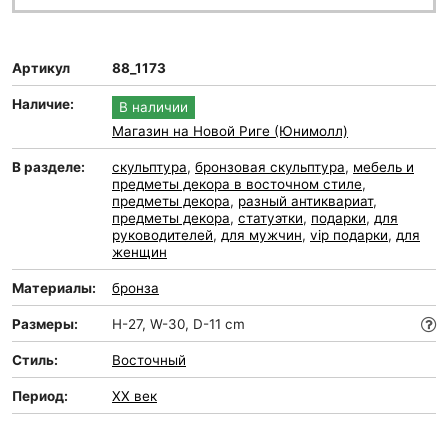
Артикул
88_1173
Наличие:
В наличии
Магазин на Новой Риге (Юнимолл)
В разделе:
скульптура
,
бронзовая скульптура
,
мебель и
предметы декора в восточном стиле
,
предметы декора
,
разный антиквариат
,
предметы декора
,
статуэтки
,
подарки
,
для
руководителей
,
для мужчин
,
vip подарки
,
для
женщин
Материалы:
бронза
Размеры:
H-27, W-30, D-11 cm
Стиль:
Восточный
Период:
XX век