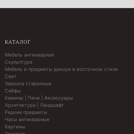
КАТАЛОГ
Мебель антикварная
Скульптура
Мебель и предметы декора в восточном стиле
Свет
Зеркала старинные
Cейфы
Камины | Печи | Аксессуары
Архитектура | Ландшафт
Редкие предметы
Часы антикварные
Картины
Текстиль