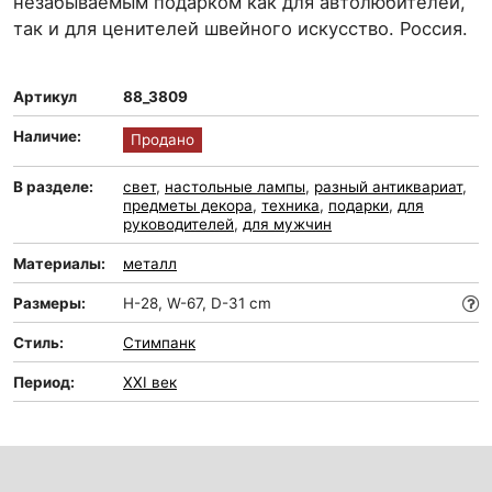
незабываемым подарком как для автолюбителей,
так и для ценителей швейного искусство. Россия.
Артикул
88_3809
Наличие:
Продано
В разделе:
свет
,
настольные лампы
,
разный антиквариат
,
предметы декора
,
техника
,
подарки
,
для
руководителей
,
для мужчин
Материалы:
металл
Размеры:
H-28, W-67, D-31 cm
Стиль:
Стимпанк
Период:
XXI век