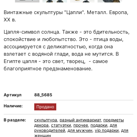
Винтажные скульптуры "Цапли". Металл. Европа,
ХХ в.
Цапля-символ солнца. Также - это бдительность,
спокойствие и любопытство. Это - птица воды,
ассоциируется с деликатностью, когда она
взлетает с водяной глади, вода не мутится. В
Египте цапля - это свет, творец, - самое
благоприятное предзнаменование.
Артикул
88_5685
Наличие:
Продано
В разделе:
скульптура
,
разный антиквариат
,
предметы
декора
,
статуэтки
,
прочее
,
подарки
,
для
руководителей
,
для мужчин
,
vip подарки
,
для
женщин