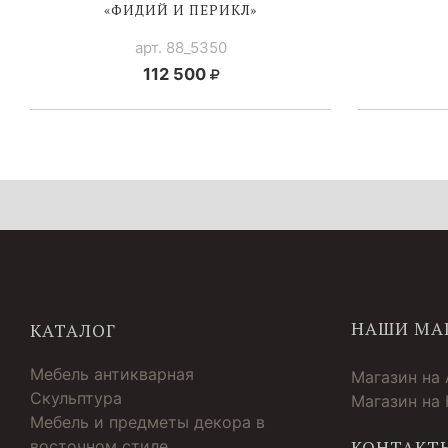
«ФИДИЙ И ПЕРИКЛ»
арт. 88_5350
112 500
НАШИ МА
КАТАЛОГ
Мебель антикварная
Магазин на
Скульптура
Магазин на
Мебель и предметы декора в
восточном стиле
КОНТАКТ