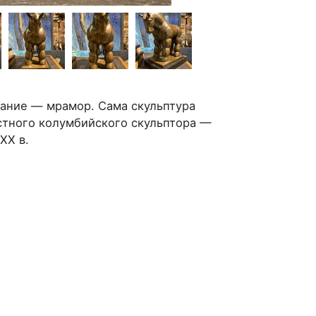
вание — мрамор. Сама скульптура
стного колумбийского скульптора —
XX в.