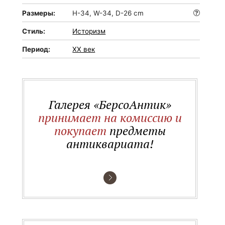
Размеры:
H-34, W-34, D-26 cm
Стиль:
Историзм
Период:
XX век
Галерея «БерсоАнтик»
принимает на комиссию и
покупает
предметы
антиквариата!