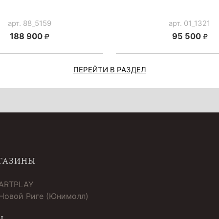
арт. 88_5159
арт. 01_1321
188 900
95 500
ПЕРЕЙТИ В РАЗДЕЛ
ГАЗИНЫ
 ARTPLAY
 Новой Риге (Юнимолл)
Ы