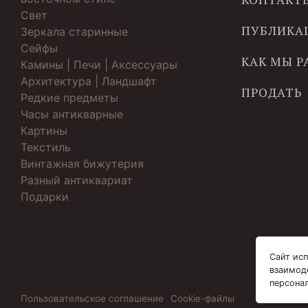
Свет
ПУБЛИКА
Зеркала старинные
Cейфы
КАК МЫ 
Камины | Печи | Аксессуары
Архитектура | Ландшафт
ПРОДАТЬ
Редкие предметы
Часы антикварные
Картины
Текстиль
Винтажная бижутерия
Разный антиквариат
Подарки
Сайт исп
взаимод
персона
Пользовательское соглашение
Cookie-файлы