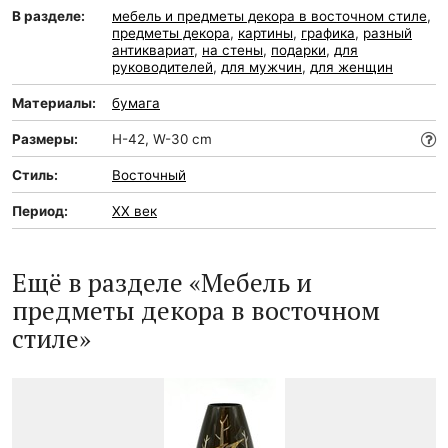
В разделе:
мебель и предметы декора в восточном стиле
,
предметы декора
,
картины
,
графика
,
разный
антиквариат
,
на стены
,
подарки
,
для
руководителей
,
для мужчин
,
для женщин
Материалы:
бумага
Размеры:
H-42, W-30 cm
Стиль:
Восточный
Период:
XX век
Ещё в разделе «Мебель и
предметы декора в восточном
стиле»