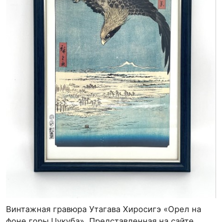
Винтажная гравюра Утагава Хиросигэ «Орел на
фоне горы Цукуба». Представленная на сайте