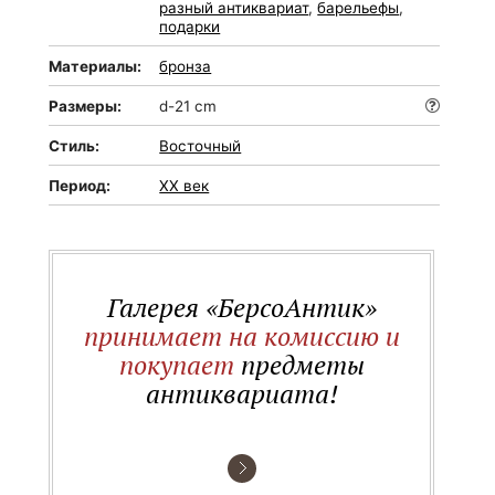
разный антиквариат
,
барельефы
,
подарки
Материалы:
бронза
Размеры:
d-21 cm
Стиль:
Восточный
Период:
XX век
Галерея «БерсоАнтик»
принимает на комиссию и
покупает
предметы
антиквариата!