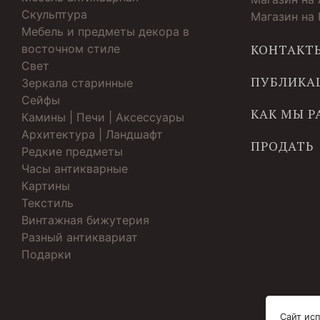
Скульптура
Магазин на
Мебель и предметы декора в
восточном стиле
КОНТАКТ
Свет
ПУБЛИКА
Зеркала старинные
Cейфы
КАК МЫ 
Камины | Печи | Аксессуары
Архитектура | Ландшафт
ПРОДАТЬ
Редкие предметы
Часы антикварные
Картины
Текстиль
Винтажная бижутерия
Разный антиквариат
Подарки
Сайт исп