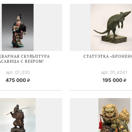
КВАРНАЯ СКУЛЬПТУРА
СТАТУЭТКА «БРОНЕН
АСАВИЦА С ВЕЕРОМ"
арт. 01_030
арт. 01_4241
475 000
195 000