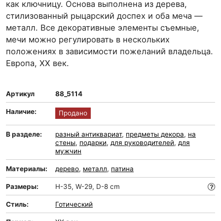
как ключницу. Основа выполнена из дерева,
стилизованный рыцарский доспех и оба меча —
металл. Все декоративные элементы съемные,
мечи можно регулировать в нескольких
положениях в зависимости пожеланий владельца.
Европа, ХХ век.
Артикул
88_5114
Наличие:
Продано
В разделе:
разный антиквариат
,
предметы декора
,
на
стены
,
подарки
,
для руководителей
,
для
мужчин
Материалы:
дерево
,
металл
,
патина
Размеры:
H-35, W-29, D-8 cm
Стиль:
Готический