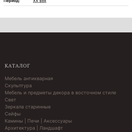
Период:
XX век
КАТАЛОГ
Мебель антикварная
Скульптура
Мебель и предметы декора в восточном стиле
Свет
Зеркала старинные
Cейфы
Камины | Печи | Аксессуары
Архитектура | Ландшафт