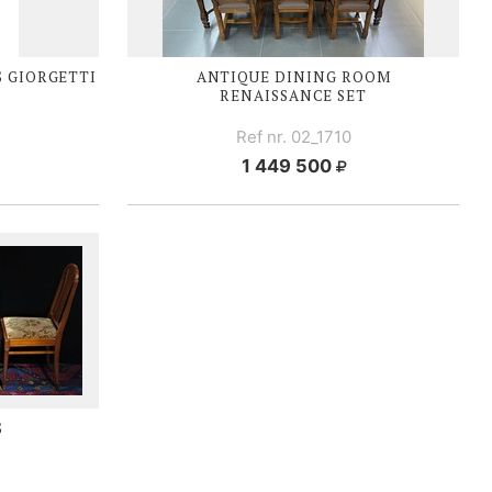
S GIORGETTI
ANTIQUE DINING ROOM
RENAISSANCE SET
Ref nr. 02_1710
1 449 500
S