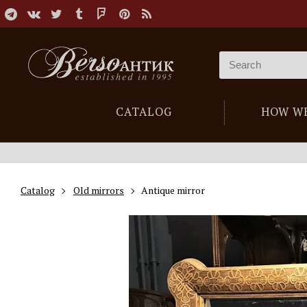
CATALOG
HOW W
Catalog
Old mirrors
Antique mirror