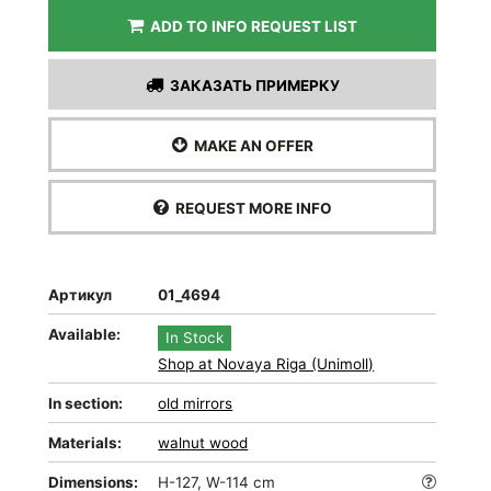
ADD TO INFO REQUEST LIST
ЗАКАЗАТЬ ПРИМЕРКУ
MAKE AN OFFER
REQUEST MORE INFO
Артикул
01_4694
Available:
In Stock
Shop at Novaya Riga (Unimoll)
In section:
old mirrors
Materials:
walnut wood
Dimensions:
H-127, W-114 cm