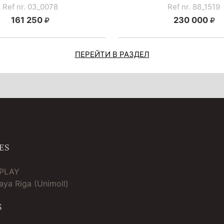
Ref nr. 03_0078
Ref nr. 88_1519
161 250
230 000
ПЕРЕЙТИ В РАЗДЕЛ
ES
TPLAY
ya Riga (Unimoll)
S