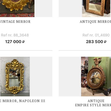
VINTAGE MIRROR
ANTIQUE MIRRO
Ref nr. 88_3648
Ref nr. 01_4690
127 000
283 500
E MIRROR,
NAPOLEON III
ANTIQUE
EMPIRE STYLE MIR