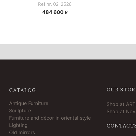
Ref nr. 02_2528
484 600
OUR STOR
CATALOG
Antique Furniture
Shop at AR
Sculpture
Shop at Nova
Furniture and décor in oriental style
Lighting
CONTACT
Old mirrors