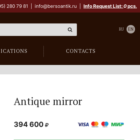
95) 280 79 81
|
info@bersoantik.ru
|
Info Request List:
0
pcs.
RU
EN
LICATIONS
CONTACTS
Antique mirror
394 600