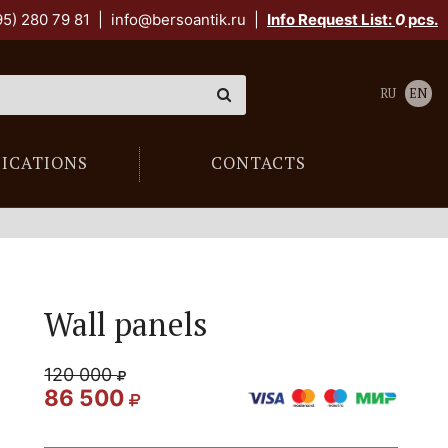
95) 280 79 81
|
info@bersoantik.ru
|
Info Request List:
0
pcs.
RU
EN
LICATIONS
CONTACTS
Wall panels
120 000
86 500