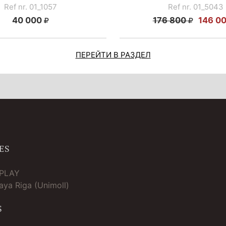
Ref nr. 01_1057
Ref nr. 01_5043
40 000
176 800
146 0
ПЕРЕЙТИ В РАЗДЕЛ
ES
TPLAY
ya Riga (Unimoll)
S