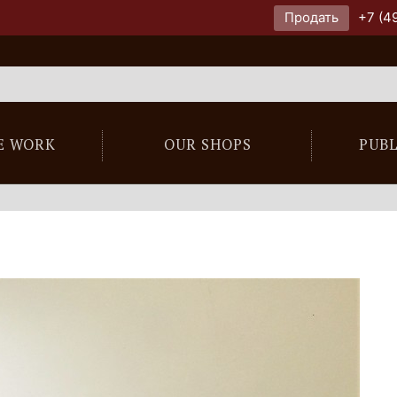
Продать
+7 (4
E WORK
OUR SHOPS
PUB