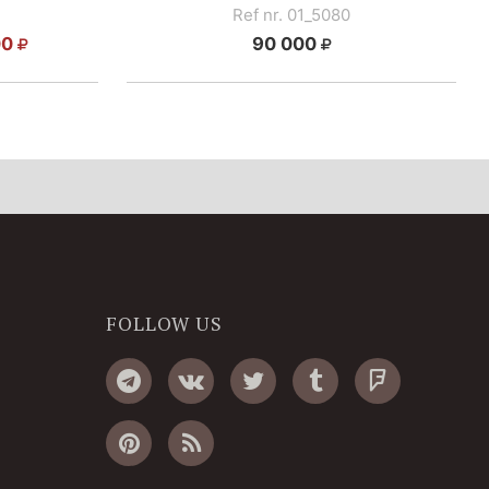
Ref nr. 01_5080
00
90 000
FOLLOW US