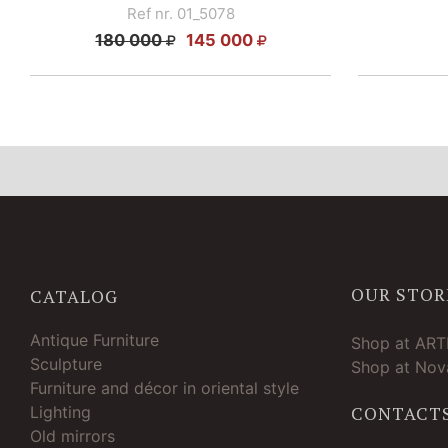
Ref nr. 01_5078
180 000
145 000
OUR STOR
CATALOG
Antique Furniture
Shop at AR
Sculpture
Shop at Nova
Furniture and décor in oriental style
Lighting
CONTACT
Old mirrors