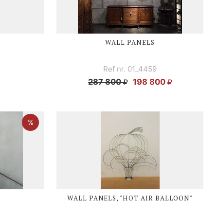
WALL PANELS
Ref nr. 01_4459
287 800
198 800
WALL PANELS, "HOT AIR BALLOON"