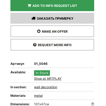
ADD TO INFO REQUEST LIST
ЗАКАЗАТЬ ПРИМЕРКУ
MAKE AN OFFER
REQUEST MORE INFO
Артикул
01_5046
Available:
In Stock
Shop at ARTPLAY
In section:
wall decoration
Materials:
metal
Dimensions:
107х47см