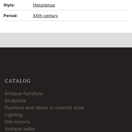
Style:
Historismus
Period:
XXth century
CATALOG
Antique Furniture
Sculpture
Furniture and décor in oriental style
Lighting
Old mirrors
Antique safes