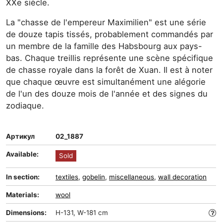
XXe siècle.
La "chasse de l'empereur Maximilien" est une série
de douze tapis tissés, probablement commandés par
un membre de la famille des Habsbourg aux pays-
bas. Chaque treillis représente une scène spécifique
de chasse royale dans la forêt de Xuan. Il est à noter
que chaque œuvre est simultanément une alégorie
de l'un des douze mois de l'année et des signes du
zodiaque.
Артикул
02_1887
Available:
Sold
In section:
textiles
,
gobelin
,
miscellaneous
,
wall decoration
Materials:
wool
Dimensions:
H-131, W-181 cm