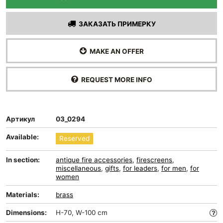
ЗАКАЗАТЬ ПРИМЕРКУ
MAKE AN OFFER
REQUEST MORE INFO
Артикул
03_0294
Available:
Reserved
In section:
antique fire accessories
,
firescreens
,
miscellaneous
,
gifts
,
for leaders
,
for men
,
for
women
Materials:
brass
Dimensions:
H-70, W-100 cm