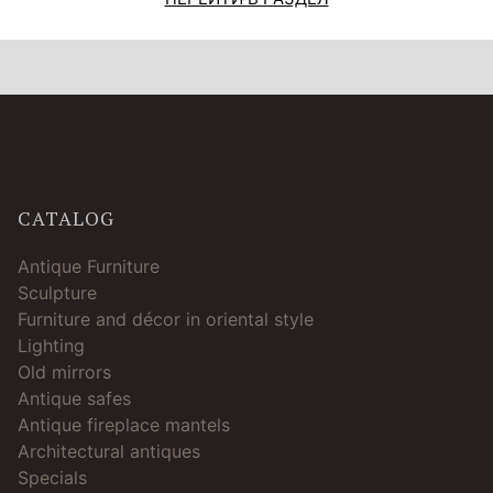
CATALOG
Antique Furniture
Sculpture
Furniture and décor in oriental style
Lighting
Old mirrors
Antique safes
Antique fireplace mantels
Architectural antiques
Specials