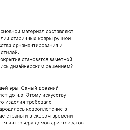
Основной материал составляют
елий старинные ковры ручной
ства орнаментирования и
 стилей.
окрытия становятся заметной
ялись дизайнерским решением?
ашей эры. Самый древний
лет до н.э. Этому искусству
го изделия требовало
Зародилось ковроплетение в
ые страны и в скором времени
том интерьера домов аристократов