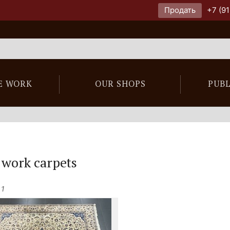
Продать
+7 (91
E WORK
OUR SHOPS
PUB
work carpets
 1