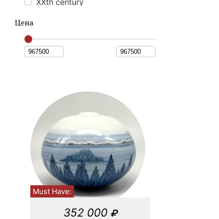
XXth century
Цена
Must Have:
352 000