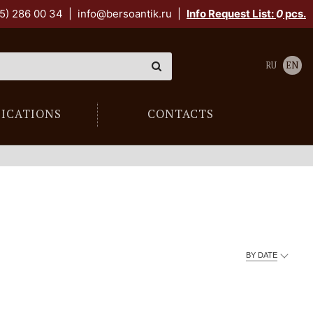
5) 286 00 34
|
info@bersoantik.ru
|
Info Request List:
0
pcs.
RU
EN
LICATIONS
CONTACTS
BY DATE