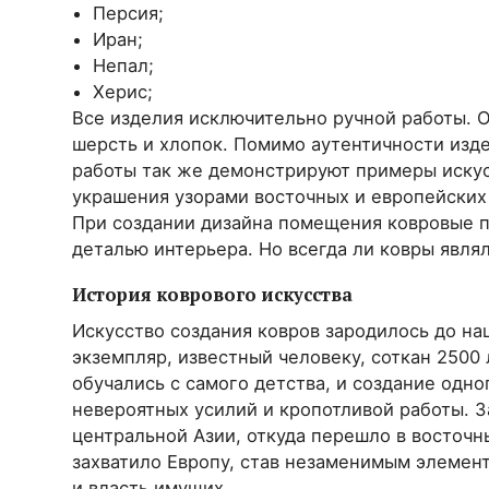
Персия;
Иран;
Непал;
Херис;
Все изделия исключительно ручной работы. 
шерсть и хлопок. Помимо аутентичности изд
работы так же демонстрируют примеры искус
украшения узорами восточных и европейских
При создании дизайна помещения ковровые п
деталью интерьера. Но всегда ли ковры явл
История коврового искусства
Искусство создания ковров зародилось до н
экземпляр, известный человеку, соткан 2500 
обучались с самого детства, и создание одно
невероятных усилий и кропотливой работы. 
центральной Азии, откуда перешло в восточн
захватило Европу, став незаменимым элемен
и власть имущих.