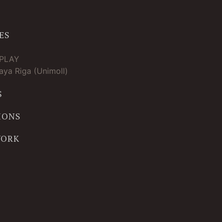
ES
TPLAY
ya Riga (Unimoll)
S
IONS
WORK