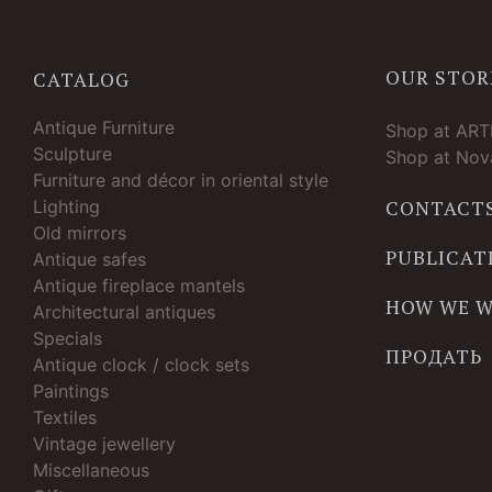
OUR STOR
CATALOG
Antique Furniture
Shop at AR
Sculpture
Shop at Nova
Furniture and décor in oriental style
Lighting
CONTACT
Old mirrors
PUBLICAT
Antique safes
Antique fireplace mantels
HOW WE 
Architectural antiques
Specials
ПРОДАТЬ
Antique clock / clock sets
Paintings
Textiles
Vintage jewellery
Miscellaneous