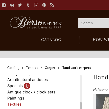
New arrivals
Antique Furniture
CATALOG
HOW W
Sculpture
Furniture and décor in oriental style
Lighting
Old mirrors
Antique safes
Catalog
Textiles
Carpet
Hand work carpets
Antique fireplace mantels
Hand 
Architectural antiques
Specials
Найдено:
Antique clock / clock sets
Paintings
Textiles