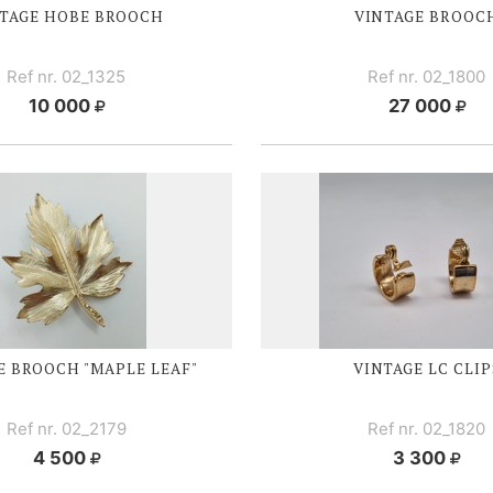
TAGE HOBE BROOCH
VINTAGE BROOC
Ref nr. 02_1325
Ref nr. 02_1800
10 000
27 000
E BROOCH "MAPLE LEAF"
VINTAGE LC CLIP
Ref nr. 02_2179
Ref nr. 02_1820
4 500
3 300