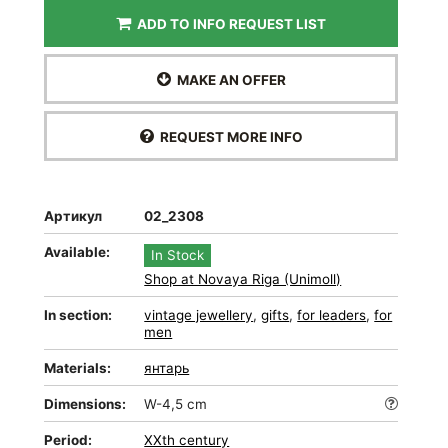
ADD TO INFO REQUEST LIST
MAKE AN OFFER
REQUEST MORE INFO
Артикул
02_2308
Available:
In Stock
Shop at Novaya Riga (Unimoll)
In section:
vintage jewellery
,
gifts
,
for leaders
,
for
men
Materials:
янтарь
Dimensions:
W-4,5 cm
Period:
XXth century