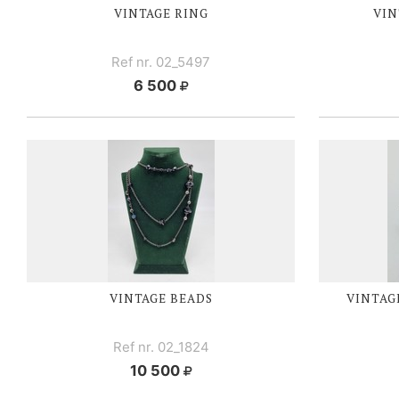
VINTAGE RING
VIN
Ref nr. 02_5497
6 500
VINTAGE BEADS
VINTAG
Ref nr. 02_1824
10 500