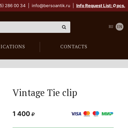
5) 286 00 34
|
info@bersoantik.ru
|
Info Request List:
0
pcs.
RU
EN
LICATIONS
CONTACTS
Vintage Tie clip
1 400