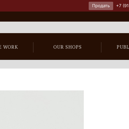
Продать
+7 (91
E WORK
OUR SHOPS
PUB