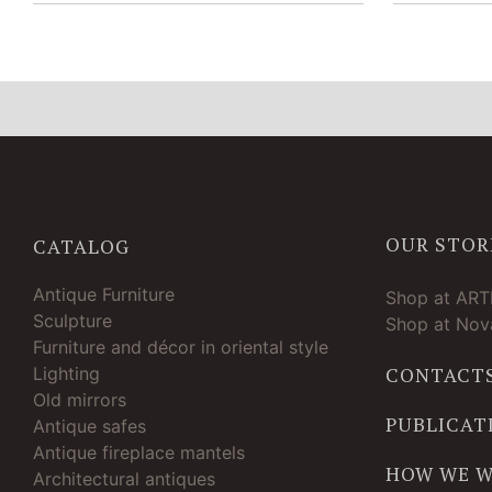
OUR STOR
CATALOG
Antique Furniture
Shop at AR
Sculpture
Shop at Nova
Furniture and décor in oriental style
Lighting
CONTACT
Old mirrors
PUBLICAT
Antique safes
Antique fireplace mantels
HOW WE 
Architectural antiques