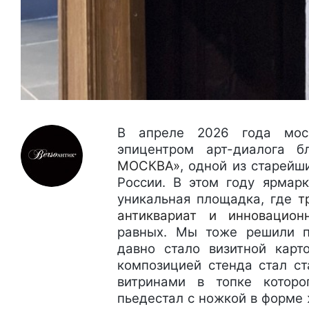
В апреле 2026 года моск
эпицентром арт-диалога 
МОСКВА»
, одной из старейш
России. В этом году ярмар
уникальная площадка, где
т
антиквариат и инновацион
равных. Мы тоже решили по
давно стало визитной карт
композицией стенда стал с
витринами в топке котор
пьедестал с ножкой в форме 