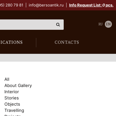
95) 280 79 81
|
info@bersoantik.ru
|
Info Request List:
0
pcs.
RU
EN
LICATIONS
CONTACTS
All
About Gallery
Interior
Stories
Objects
Travelling