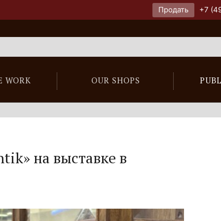
Продать
+7 (4
E WORK
OUR SHOPS
PUB
tik» на выставке в