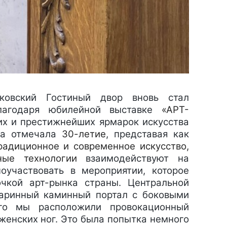
овский Гостиный двор вновь стал
благодаря юбилейной выставке
«АРТ-
их и престижнейших ярмарок искусства
ка отмечала
30-летие
, представая как
радиционное и современное искусство,
ные технологии
взаимодействуют на
участвовать в мероприятии, которое
очкой арт-рынка страны. Центральной
таринный каминный портал с боковыми
ого мы расположили провокационный
женских ног. Это была попытка немного