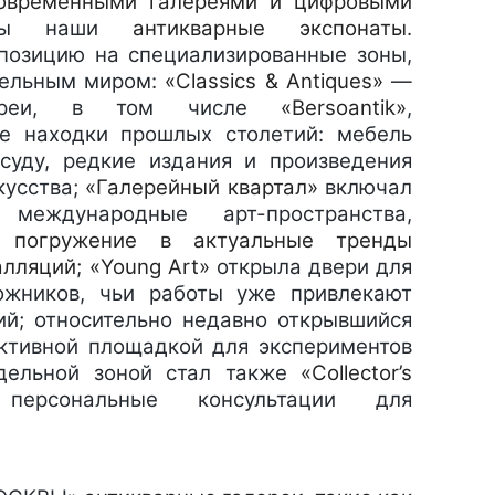
овременными галереями и цифровыми
ены наши
антикварные экспонаты
.
позицию на специализированные зоны,
дельным миром:
«Classics & Antiques»
—
алереи, в том числе
«Bersoantik»
,
е находки прошлых столетий: мебель
суду, редкие издания и произведения
кусства;
«Галерейный квартал»
включал
еждународные арт-пространства,
ям
погружение в актуальные тренды
алляций
;
«Young Art»
открыла двери для
ожников, чьи работы уже привлекают
й; относительно недавно открывшийся
ктивной площадкой для экспериментов
тдельной зоной стал также
«Collector’s
персональные консультации для