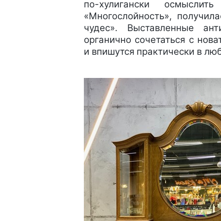
по-хулигански осмыслит
«Многослойность», получила
чудес». Выставленные ан
органично сочетаться с нов
и впишутся практически в лю