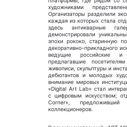
платформы
, где рядом со
с
художниками
представл
Организаторы разделили экс
каждая из которых стала от
здесь антикварные г
демонстрировали уникальны
эпохи рококо, старинную по
декоративно-прикладного ис
ведущие российские и м
предлагавшие посетител
живописи, скульптуры и инст
дебютантов и молодых худ
внимание мировых институци
«Digital Art Lab»
стал интера
с
цифровым искусством
; о
Corner»
, предложивший 
коллекционеров.